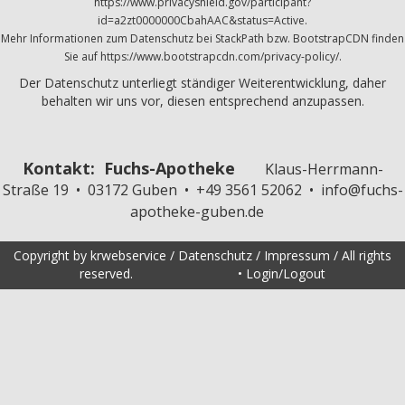
https://www.privacyshield.gov/participant?
id=a2zt0000000CbahAAC&status=Active.
Mehr Informationen zum Datenschutz bei StackPath bzw. BootstrapCDN finden
Sie auf https://www.bootstrapcdn.com/privacy-policy/.
Der Datenschutz unterliegt ständiger Weiterentwicklung, daher
behalten wir uns vor, diesen entsprechend anzupassen.
Kontakt: Fuchs-Apotheke
Klaus-Herrmann-
Straße 19 • 03172 Guben • +49 3561 52062 • info@fuchs-
apotheke-guben.de
Copyright by krwebservice /
Datenschutz
/
Impressum
/ All rights
reserved. •
Login/Logout