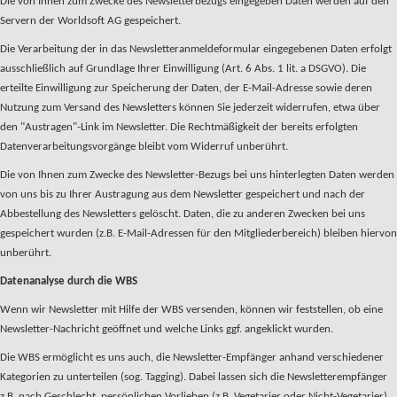
Die von Ihnen zum Zwecke des Newsletterbezugs eingegeben Daten werden auf den
Servern der Worldsoft AG gespeichert.
Die Verarbeitung der in das Newsletteranmeldeformular eingegebenen Daten erfolgt
ausschließlich auf Grundlage Ihrer Einwilligung (Art. 6 Abs. 1 lit. a DSGVO). Die
erteilte Einwilligung zur Speicherung der Daten, der E-Mail-Adresse sowie deren
Nutzung zum Versand des Newsletters können Sie jederzeit widerrufen, etwa über
den "Austragen"-Link im Newsletter. Die Rechtmäßigkeit der bereits erfolgten
Datenverarbeitungsvorgänge bleibt vom Widerruf unberührt.
Die von Ihnen zum Zwecke des Newsletter-Bezugs bei uns hinterlegten Daten werden
von uns bis zu Ihrer Austragung aus dem Newsletter gespeichert und nach der
Abbestellung des Newsletters gelöscht. Daten, die zu anderen Zwecken bei uns
gespeichert wurden (z.B. E-Mail-Adressen für den Mitgliederbereich) bleiben hiervon
unberührt.
Datenanalyse durch die WBS
Wenn wir Newsletter mit Hilfe der WBS versenden, können wir feststellen, ob eine
Newsletter-Nachricht geöffnet und welche Links ggf. angeklickt wurden.
Die WBS ermöglicht es uns auch, die Newsletter-Empfänger anhand verschiedener
Kategorien zu unterteilen (sog. Tagging). Dabei lassen sich die Newsletterempfänger
z.B. nach Geschlecht, persönlichen Vorlieben (z.B. Vegetarier oder Nicht-Vegetarier)