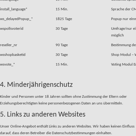
install_language*
15 Min.
Sprache der CMS
ws_delayedPopup_*
1825 Tage
Popup nur einm
wspollsvoterid
30 Tage
Umfrage/nur e
möglich
reseller_nr
90 Tage
Bestimmung des
wsshopbasketid
30 Tage
Shop Modul – 
wsvote_*
15 Min.
Voting Modul E
4. Minderjährigenschutz
Kinder und Personen unter 18 Jahren sollten ohne Zustimmung der Eltern oder
Erziehungsberechtigten keine personenbezogenen Daten an uns übermitteln.
5. Links zu anderen Websites
Unser Online-Angebot enthält Links zu anderen Websites. Wir haben keinen Einfluss
darauf, dass deren Betreiber die Datenschutzbestimmungen einhalten.